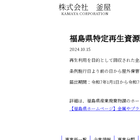
株式会社 釜屋
KAMAYA CORPORATION
福島県特定再生資源
2024.10.15
再生利用を目的として回収された金
条例施行日より前の日から屋外保管
届出期間：令和7年1月1日から令和7年
詳細は、福島県産業廃棄物課のホー
【福島県ホームページ】金属やプラ
事業所一覧
企業情報
事業分野